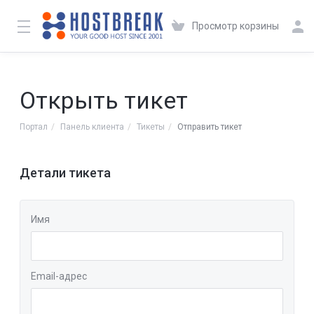
Просмотр корзины
Открыть тикет
Портал
Панель клиента
Тикеты
Отправить тикет
Детали тикета
Имя
Email-адрес