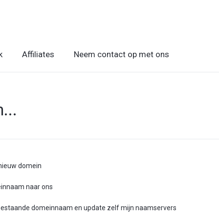
k
Affiliates
Neem contact op met ons
...
 nieuw domein
einnaam naar ons
n bestaande domeinnaam en update zelf mijn naamservers