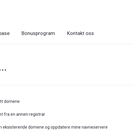
base
Bonusprogram
Kontakt oss
..
ytt domene
 fra en annen registrar
min eksisterende domene og oppdatere mine navneservere