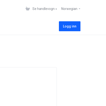
Se handlevogn »
Norwegian
Logg inn