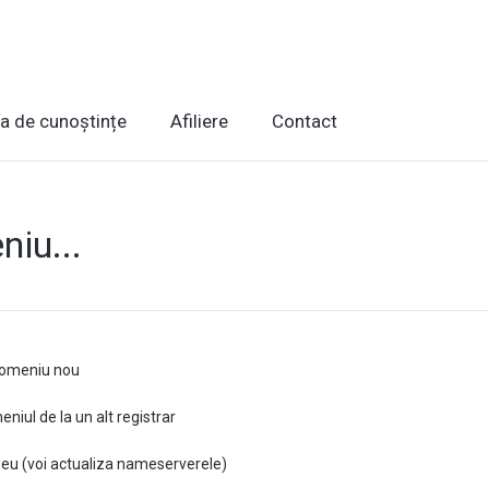
ca de cunoștințe
Afiliere
Contact
iu...
 domeniu nou
niul de la un alt registrar
u (voi actualiza nameserverele)