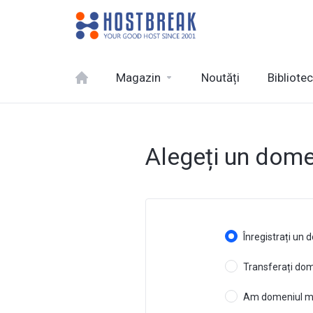
Magazin
Noutăți
Bibliote
Alegeți un domen
Înregistrați un
Transferați dome
Am domeniul me