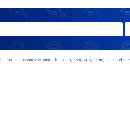
ă numai la următoarele extensii: .pk, .com.pk, .com, .work, .name, .us, .de, .click,