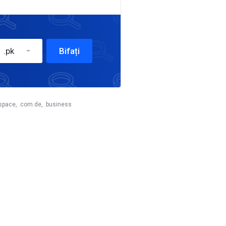
.pk
Bifați
 .space, .com.de, .business