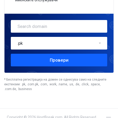
именските опслужувачи
.pk
Провери
* Бесплатна регистрација на домен се однесува само на следните
екстензии: .pk, .com.pk, .com, .work, .name, .us, .de, .click, .space,
.com.de, .business
Copyright © 2026 HostBreak.com. All Rights Reserved.