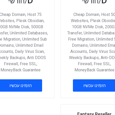
D
D
/חודשי
/חודשי
Cheap Domain, Host 75
Cheap Domain, Host 5
ebsites, Plesk Obsidian,
Websites, Plesk Obsidia
20GB NVMe Disk, 500GB
10GB NVMe Disk, 200G
nsfer, Unlimited Databases,
Transfer, Unlimited Databa
e Migration, Unlimited Sub
Free Migration, Unlimited
omains, Unlimited Email
Domains, Unlimited Ema
counts, Daily Virus Scan,
Accounts, Daily Virus Sc
ekly Backups, Anti DDOS
Weekly Backups, Anti-D
Firewall, Free SSL,
Firewall, Free SSL,
MoneyBack Guarantee
MoneyBack Guarantee
הזמינו עכשיו
הזמינו עכשיו
Fantasy Reseller