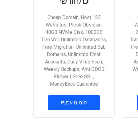
D
/חודשי
Cheap Domain, Host 125
Websites, Plesk Obsidian,
W
40GB NVMe Disk, 1000GB
Transfer, Unlimited Databases,
Tra
Free Migration, Unlimited Sub
Fre
Domains, Unlimited Email
D
Accounts, Daily Virus Scan,
Ac
Weekly Backups, Anti DDOS
We
Firewall, Free SSL,
MoneyBack Guarantee
הזמינו עכשיו