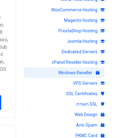
WooCommerce Hosting
0
Magento Hosting
n,
PrestaShop Hosting
B
ses,
Joomla Hosting
 Sub
Dedicated Servers
il
an,
cPanel Reseller Hosting
DOS
Windows Reseller
VPS Servers
SSL Certificates
SSL תעודת
Web Design
Anti-Spam
PKNIC Card