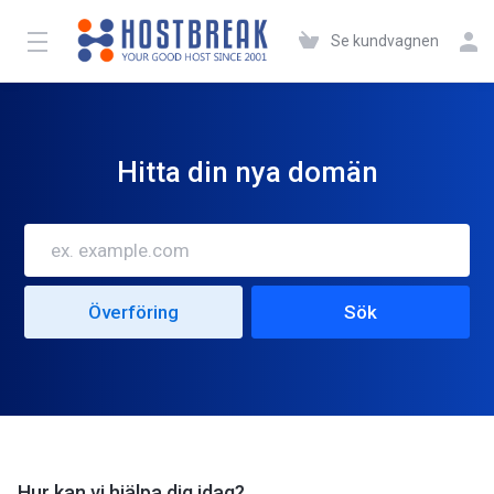
Se kundvagnen
Hitta din nya domän
Hur kan vi hjälpa dig idag?