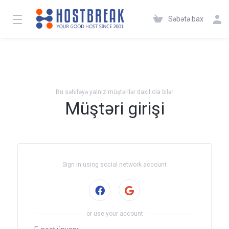
Səbətə bax
Bu səhifəyə yalnız müştərilər daxil ola bilər
Müştəri girişi
Sign in using social network account
Sign in with Facebook
or use your account